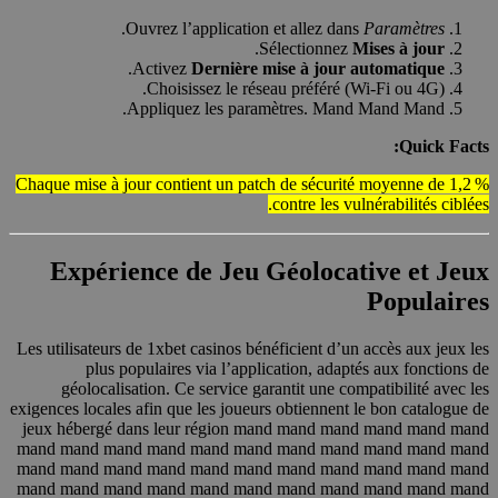
.
Ouvrez l’application et allez dans
Paramètres
.
Sélectionnez
Mises à jour
.
Activez
Dernière mise à jour automatique
Choisissez le réseau préféré (Wi‑Fi ou 4G).
Appliquez les paramètres. Mand Mand Mand.
Quick Facts:
Chaque mise à jour contient un patch de sécurité moyenne de 1,2 %
contre les vulnérabilités ciblées.
Expérience de Jeu Géolocative et Jeux
Populaires
Les utilisateurs de 1xbet casinos bénéficient d’un accès aux jeux les
plus populaires via l’application, adaptés aux fonctions de
géolocalisation. Ce service garantit une compatibilité avec les
exigences locales afin que les joueurs obtiennent le bon catalogue de
jeux hébergé dans leur région mand mand mand mand mand mand
mand mand mand mand mand mand mand mand mand mand mand
mand mand mand mand mand mand mand mand mand mand mand
mand mand mand mand mand mand mand mand mand mand mand