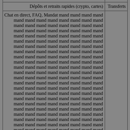
Dépôts et retraits rapides (crypto, cartes)
Transferts
Chat en direct, FAQ, Mandat mand mand mand mand
mand mand mand mand mand mand mand mand
mand mand mand mand mand mand mand mand
mand mand mand mand mand mand mand mand
mand mand mand mand mand mand mand mand
mand mand mand mand mand mand mand mand
mand mand mand mand mand mand mand mand
mand mand mand mand mand mand mand mand
mand mand mand mand mand mand mand mand
mand mand mand mand mand mand mand mand
mand mand mand mand mand mand mand mand
mand mand mand mand mand mand mand mand
mand mand mand mand mand mand mand mand
mand mand mand mand mand mand mand mand
mand mand mand mand mand mand mand mand
mand mand mand mand mand mand mand mand
mand mand mand mand mand mand mand mand
mand mand mand mand mand mand mand mand
mand mand mand mand mand mand mand mand
mand mand mand mand mand mand mand mand
mand mand mand mand mand mand mand mand
mand mand mand mand mand mand mand mand
mand mand mand mand mand mand mand mand