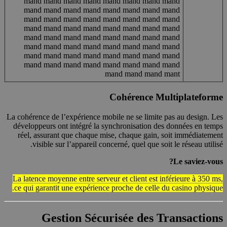
mand mand mand mand mand mand mand mand
mand mand mand mand mand mand mand mand
mand mand mand mand mand mand mand mand
mand mand mand mand mand mand mand mand
mand mand mand mand mand mand mand mand
mand mand mand mand mand mand mand mand
mand mand mand mand mand mand mand mand
mand mand mand mand mand mand mand mand
mand mand mand mant
Cohérence Multiplateforme
La cohérence de l’expérience mobile ne se limite pas au design. Les
développeurs ont intégré la synchronisation des données en temps
réel, assurant que chaque mise, chaque gain, soit immédiatement
visible sur l’appareil concerné, quel que soit le réseau utilisé.
Le saviez-vous?
La latence moyenne entre serveur et client est inférieure à 350 ms,
ce qui garantit une expérience proche de celle du casino physique.
Gestion Sécurisée des Transactions