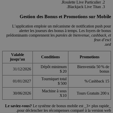
Roulette Live Particulier.
Blackjack Live Titan.
Gestion des Bonus et Promotions sur Mobile
L’application emploie un mécanisme de notification push pour
alerter les joueurs des bonus à temps. Les foyers de bonus
prédominants comprennent les
paroles de bienvenue, cashback, et
feux d’escl
.
ued
Valable
Conditions
Promotions
jusqu’au
Dépôt minimum
Bienvenida 50 % de
31/12/2026
20 $
bonus
Tourniquet total
01/01/2027
Cashback 15 %
500 $
Machine à sous
30/06/2026
Tours Gratuits 200 x
X10
Le saviez-vous?
Le système de bonus mobile est _3× plus rapide_
pour déclencher les récompenses comparé à la version web.