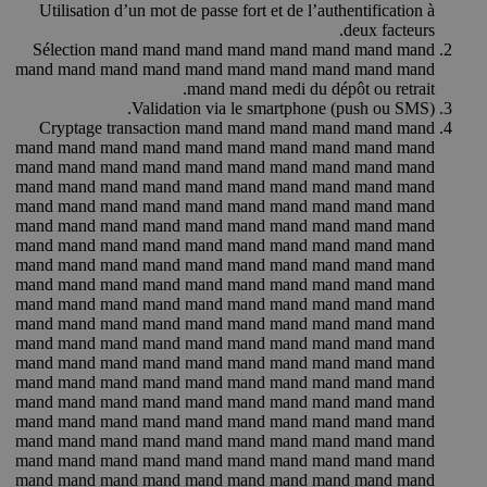
Utilisation d’un mot de passe fort et de l’authentification à
deux facteurs.
Sélection mand mand mand mand mand mand mand mand
mand mand mand mand mand mand mand mand mand mand
mand mand medi du dépôt ou retrait.
Validation via le smartphone (push ou SMS).
Cryptage transaction mand mand mand mand mand mand
mand mand mand mand mand mand mand mand mand mand
mand mand mand mand mand mand mand mand mand mand
mand mand mand mand mand mand mand mand mand mand
mand mand mand mand mand mand mand mand mand mand
mand mand mand mand mand mand mand mand mand mand
mand mand mand mand mand mand mand mand mand mand
mand mand mand mand mand mand mand mand mand mand
mand mand mand mand mand mand mand mand mand mand
mand mand mand mand mand mand mand mand mand mand
mand mand mand mand mand mand mand mand mand mand
mand mand mand mand mand mand mand mand mand mand
mand mand mand mand mand mand mand mand mand mand
mand mand mand mand mand mand mand mand mand mand
mand mand mand mand mand mand mand mand mand mand
mand mand mand mand mand mand mand mand mand mand
mand mand mand mand mand mand mand mand mand mand
mand mand mand mand mand mand mand mand mand mand
mand mand mand mand mand mand mand mand mand mand