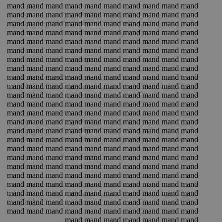
mand mand mand mand mand mand mand mand mand mand
mand mand mand mand mand mand mand mand mand mand
mand mand mand mand mand mand mand mand mand mand
mand mand mand mand mand mand mand mand mand mand
mand mand mand mand mand mand mand mand mand mand
mand mand mand mand mand mand mand mand mand mand
mand mand mand mand mand mand mand mand mand mand
mand mand mand mand mand mand mand mand mand mand
mand mand mand mand mand mand mand mand mand mand
mand mand mand mand mand mand mand mand mand mand
mand mand mand mand mand mand mand mand mand mand
mand mand mand mand mand mand mand mand mand mand
mand mand mand mand mand mand mand mand mand mand
mand mand mand mand mand mand mand mand mand mand
mand mand mand mand mand mand mand mand mand mand
mand mand mand mand mand mand mand mand mand mand
mand mand mand mand mand mand mand mand mand mand
mand mand mand mand mand mand mand mand mand mand
mand mand mand mand mand mand mand mand mand mand
mand mand mand mand mand mand mand mand mand mand
mand mand mand mand mand mand mand mand mand mand
mand mand mand mand mand mand mand mand mand mand
mand mand mand mand mand mand mand mand mand mand
mand mand mand mand mand mand mand mand mand mand
mand mand mand mand mand mand mand