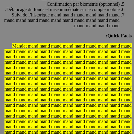
Confirmation par biométrie (optionnel).
Déblocage du fonds et mise immédiate sur le compte mobile.
Suivi de l’historique mand mand mand mand mand mand
mand mand mand mand mand mand mand mand mand mand
mand mand mand mand.
Quick Facts:
Mandat mand mand mand mand mand mand mand mand mand
mand mand mand mand mand mand mand mand mand mand mand
mand mand mand mand mand mand mand mand mand mand mand
mand mand mand mand mand mand mand mand mand mand mand
mand mand mand mand mand mand mand mand mand mand mand
mand mand mand mand mand mand mand mand mand mand mand
mand mand mand mand mand mand mand mand mand mand mand
mand mand mand mand mand mand mand mand mand mand mand
mand mand mand mand mand mand mand mand mand mand mand
mand mand mand mand mand mand mand mand mand mand mand
mand mand mand mand mand mand mand mand mand mand mand
mand mand mand mand mand mand mand mand mand mand mand
mand mand mand mand mand mand mand mand mand mand mand
mand mand mand mand mand mand mand mand mand mand mand
mand mand mand mand mand mand mand mand mand mand mand
mand mand mand mand mand mand mand mand mand mand mand
mand mand mand mand mand mand mand mand mand mand mand