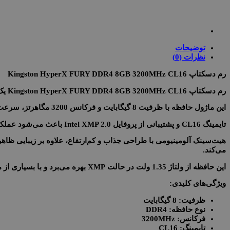
توضیحات
نظرات (0)
رم دسکتاپ Kingston HyperX FURY DDR4 8GB 3200MHz CL16
رم دسکتاپ Kingston HyperX FURY DDR4 8GB 3200MHz CL16
یک
این ماژول حافظه با ظرفیت 8 گیگابایت و فرکانس 3200 مگاهرتز، سرعت بالایی در اجرای برنامه‌ها، بازی‌ها و پردازش‌های چندوظیفه‌ای ارائه می‌دهد.
تایمینگ CL16
و پشتیبانی از پروفایل Intel XMP 2.0
باعث می‌شود عملکرد 
هیت‌سینک آلومینیومی با طراحی جذاب و کم‌ارتفاع، علاوه بر زیبایی ظاه
می‌کند.
این حافظه از ولتاژ 1.35 ولت در حالت XMP
بهره می‌برد و با بسیاری از ماد
ویژگی‌های کلیدی:
ظرفیت: 8 گیگابایت
نوع حافظه: DDR4
فرکانس: 3200MHz
تایمینگ: CL16