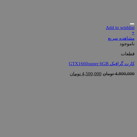
Add to wishlist
+
مشاهده سریع
ناموجود
قطعات
کارت گرافیک GTX1660super 6GB
قیمت
قیمت
4,800,000
تومان
4,500,000
تومان
اصلی
فعلی
4,800,000 تومان
4,500,000 تومان
بود.
است.