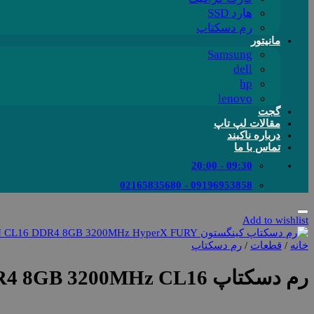
هارد SSD
رم دسکتاپ
مانیتور
Samsung
dell
hp
lenovo
گجت
مقالات لپ تاپ
درباره ناکبند
تماس با ما
09:30 - 20:00
09196953858 - 02165835680
Add to wishlist
خانه
/
قطعات
/
رم دسکتاپ
رم دسکتاپ Kingston HyperX FURY DDR4 8GB 3200MHz CL16