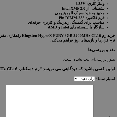
ولتاژ کاری: 1.35V
پشتیبانی از Intel XMP 2.0
مجهز به هیت‌سینک آلومینیومی
فرم فاکتور: 288-Pin DIMM
مناسب برای گیمینگ، رندرینگ و کاربری حرفه‌ای
سازگار با سیستم‌های Intel
و AMD
خرید رم Kingston HyperX FURY 8GB 3200MHz CL16
راهکاری مقرو
نرم‌افزارها و بازی‌های روز فراهم می‌کند.
نقد و بررسی‌ها
هنوز بررسی‌ای ثبت نشده است.
اولین کسی باشید که دیدگاهی می نویسد “رم دسکتاپ Kingston HyperX FURY DDR4 8GB 3200MHz CL16”
امتیاز شما
*