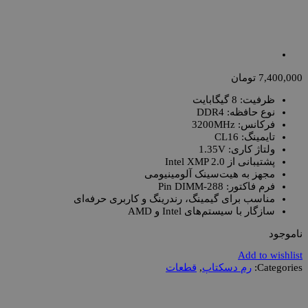
7,400,000
تومان
ظرفیت: 8 گیگابایت
نوع حافظه: DDR4
فرکانس: 3200MHz
تایمینگ: CL16
ولتاژ کاری: 1.35V
پشتیبانی از Intel XMP 2.0
مجهز به هیت‌سینک آلومینیومی
فرم فاکتور: 288-Pin DIMM
مناسب برای گیمینگ، رندرینگ و کاربری حرفه‌ای
سازگار با سیستم‌های Intel و AMD
ناموجود
Add to wishlist
Categories:
رم دسکتاپ
,
قطعات