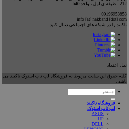
212 ، طبقه ی اول ، واحد b40
09196953858
info [at] nakband [dot] com
ناکبند را در شبکه های اجتماعی دنبال کنید
نماد اعتماد
کلیه حقوق این سایت مربوط به فروشگاه لپ تاپ استوک ناکبند می
باشد .
جستجو
برای:
فروشگاه ناکبند
لپ تاپ استوک
ASUS
HP
DELL