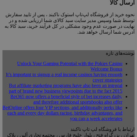
ارسال کالا
نحوه خرید از فروشگاه لپ‌تاپ استوک ناکبند ، پس از تایید سفارش
توسط شما وسپس مدیر سایت سبد کالای شما ارزیابی شده و در
نهایت در صورت عدم وجود مشکلی در کل فرآیند خرید، سبد کالا به
آدرس شما ارسال خواهد شد.
نوشته‌های تازه
Unlock Your Gaming Potential with the Pokies Casino
Welcome Bonus
It’s important to signup a real income casinos having enough
cover strategies
But affiliate marketing programs have also been an integral
part of brand new business viewpoints due to the fact 2015
Bet365 now offers a beneficial style of bet increases daily,
and therefore additional sportsbooks also offer
BetOnline offers four VIP sections, and additionally perks like
each and every day dollars racing, birthday advantages, and
you can a week accelerates
ارتباط با فروشگاه لپ تاپ ناکبند
تهران ، بزرگراه فتح ، بلوار خلیج فارس ، مجتمع تجاری آلین ، پلاک