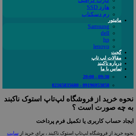
کارت گرافیک
هارد SSD
رم دسکتاپ
مانیتور
Samsung
dell
hp
lenovo
گجت
مقالات لپ تاپ
درباره ناکبند
تماس با ما
09:30 - 20:00
09196953858 - 02165835680
نحوه خرید از فروشگاه لپ‌تاپ استوک ناکبند
به چه صورت است ؟
ایجاد حساب کاربری یا تکمیل فرم پرداخت
نحوه خرید از فروشگاه لپ‌تاپ استوک ناکبند ، برای خرید از
سایت