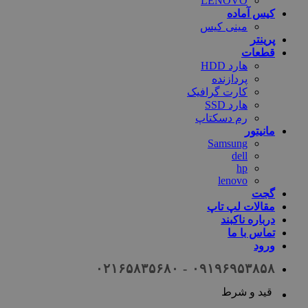
LENOVO
کیس آماده
مینی کیس
پرینتر
قطعات
هارد HDD
پردازنده
کارت گرافیک
هارد SSD
رم دسکتاپ
مانیتور
Samsung
dell
hp
lenovo
گجت
مقالات لپ تاپ
درباره ناکبند
تماس با ما
ورود
۰۹۱۹۶۹۵۳۸۵۸ - ۰۲۱۶۵۸۳۵۶۸۰
بی قید و شرط