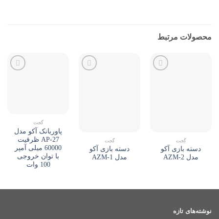
محصولات مرتبط
Add to
Add to
Add to
wishlist
wishlist
wishlist
گجت
پاوربانک آکو مدل
AP-27 ظرفیت
گجت
گجت
60000 میلی آمپر
دسته بازی آکو
دسته بازی آکو
با توان خروجی
مدل AZM-2
مدل AZM-1
100 وات
نوشته‌های تازه