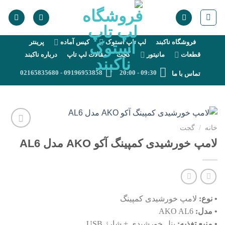
رش
ه
حتوا
فروشگاه ناکبند
لپ تاپ استوک
کیس آماده
پرینتر
قطعات
مانیتور
گجت
مقالات لپ تاپ
درباره ناکبند
09196953858 - 02165835680
09:30 - 20:00
تماس با ما
خانه
/
گجت
Add to
لامپ خورشیدی کمپینگ آکو AKO مدل AL6
wishlist
• نوع:
لامپ خورشیدی کمپینگ
• مدل:
AKO AL6
• منبع تغذیه:
پنل خورشیدی + شارژ USB