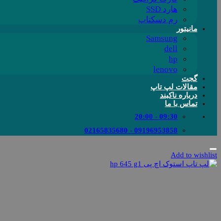
هارد SSD
رم دسکتاپ
مانیتور
Samsung
dell
hp
lenovo
گجت
مقالات لپ تاپ
درباره ناکبند
تماس با ما
09:30 - 20:00
09196953858 - 02165835680
Add to wishlist