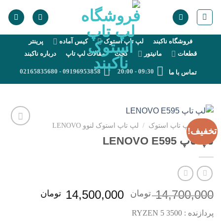
رش
ه
حتوا
فروشگاه ناکبند
لپ تاپ استوک
کیس آماده
پرینتر
قطعات
مانیتور
گجت
مقالات لپ تاپ
درباره ناکبند
09196953858 - 02165835680
09:30 - 20:00
تماس با ما
خانه
/
لپ تاپ استوک
/
لپ تاپ استوک لنوو LENOVO
تخفیف!
Add to
لپ تاپ LENOVO E595
wishlist
14,700,000
قیمت
14,500,000
قیمت
تومان
تومان
اصلی
فعلی
پردازنده : RYZEN 5 3500
14,700,000 تومان